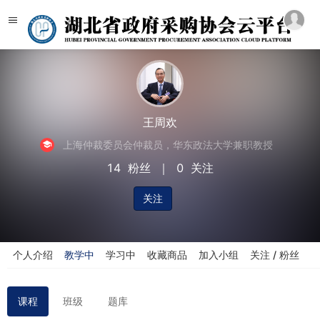
王周欢
上海仲裁委员会仲裁员，华东政法大学兼职教授
14
粉丝
｜
0
关注
关注
个人介绍
教学中
学习中
收藏商品
加入小组
关注 / 粉丝
课程
班级
题库