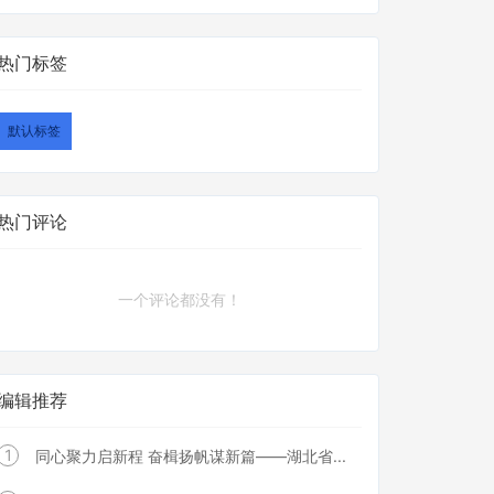
热门标签
默认标签
热门评论
一个评论都没有！
编辑推荐
1
同心聚力启新程 奋楫扬帆谋新篇——湖北省...